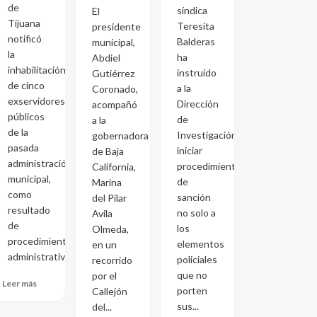
de
síndica
El
Tijuana
Teresita
presidente
notificó
Balderas
municipal,
la
ha
Abdiel
inhabilitación
instruido
Gutiérrez
de cinco
a la
Coronado,
exservidores
Dirección
acompañó
públicos
de
a la
de la
Investigación
gobernadora
pasada
iniciar
de Baja
administración
procedimientos
California,
municipal,
de
Marina
como
sanción
del Pilar
resultado
no solo a
Avila
de
los
Olmeda,
procedimientos
elementos
en un
administrativos...
policiales
recorrido
que no
por el
Leer más
porten
Callejón
sus...
del...