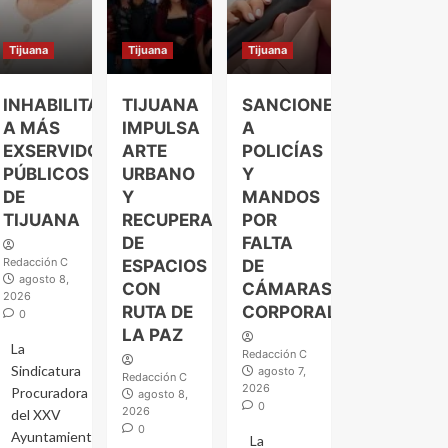
Tijuana
Tijuana
Tijuana
INHABILITAN
TIJUANA
SANCIONES
A MÁS
IMPULSA
A
EXSERVIDORES
ARTE
POLICÍAS
PÚBLICOS
URBANO
Y
DE
Y
MANDOS
TIJUANA
RECUPERACIÓN
POR
DE
FALTA
Redacción C
ESPACIOS
DE
agosto 8,
CON
CÁMARAS
2026
RUTA DE
CORPORALES
0
LA PAZ
La
Redacción C
Sindicatura
agosto 7,
Redacción C
2026
Procuradora
agosto 8,
0
2026
del XXV
0
Ayuntamiento
La