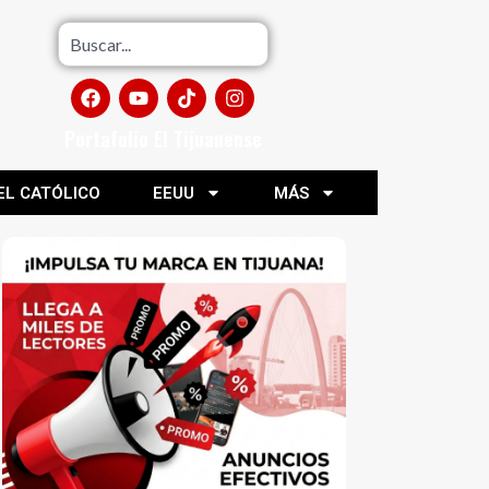
Portafolio El Tijuanense
EL CATÓLICO
EEUU
MÁS