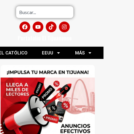
Portafolio El Tijuanense
EL CATÓLICO
EEUU
MÁS