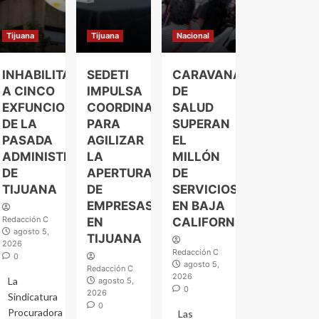
Tijuana
Tijuana
Nacional
INHABILITAN
SEDETI
CARAVANAS
A CINCO
IMPULSA
DE
EXFUNCIONARIOS
COORDINACIÓN
SALUD
DE LA
PARA
SUPERAN
PASADA
AGILIZAR
EL
ADMINISTRACIÓN
LA
MILLÓN
DE
APERTURA
DE
TIJUANA
DE
SERVICIOS
EMPRESAS
EN BAJA
Redacción C
EN
CALIFORNIA
agosto 5,
TIJUANA
2026
Redacción C
0
agosto 5,
Redacción C
2026
La
agosto 5,
0
2026
Sindicatura
0
Procuradora
Las