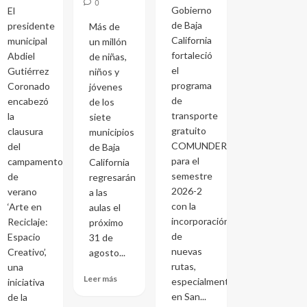
0
Gobierno
El
de Baja
presidente
Más de
California
municipal
un millón
fortaleció
Abdiel
de niñas,
el
Gutiérrez
niños y
programa
Coronado
jóvenes
de
encabezó
de los
transporte
la
siete
gratuito
clausura
municipios
COMUNDER
del
de Baja
para el
campamento
California
semestre
de
regresarán
2026-2
verano
a las
con la
‘Arte en
aulas el
incorporación
Reciclaje:
próximo
de
Espacio
31 de
nuevas
Creativo’,
agosto...
rutas,
una
Leer más
especialmente
iniciativa
en San...
de la