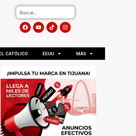
Portafolio El Tijuanense
EL CATÓLICO
EEUU
MÁS