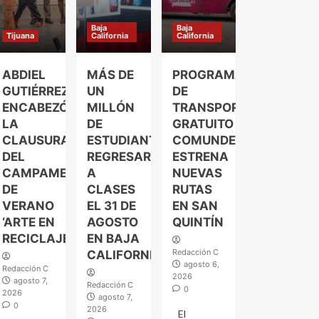
Baja
Baja
Tijuana
California
California
ABDIEL
MÁS DE
PROGRAMA
GUTIÉRREZ
UN
DE
ENCABEZÓ
MILLÓN
TRANSPORTE
LA
DE
GRATUITO
CLAUSURA
ESTUDIANTES
COMUNDER
DEL
REGRESARÁN
ESTRENA
CAMPAMENTO
A
NUEVAS
DE
CLASES
RUTAS
VERANO
EL 31 DE
EN SAN
‘ARTE EN
AGOSTO
QUINTÍN
RECICLAJE’
EN BAJA
Redacción C
CALIFORNIA
agosto 6,
Redacción C
2026
agosto 7,
Redacción C
0
2026
agosto 7,
0
2026
El