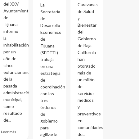
del XXV
Caravanas
La
Ayuntamiento
de Salud
Secretaría
de
y
de
Tijuana
Bienestar
Desarrollo
informó
del
Económico
la
Gobierno
de
inhabilitación
de Baja
Tijuana
por un
California
(SEDETI)
año de
han
trabaja
cinco
otorgado
en una
exfuncionarios
más de
estrategia
de la
un millón
de
pasada
de
coordinación
administración
servicios
con los
municipal,
médicos
tres
como
y
órdenes
resultado
preventivos
de
de...
en
gobierno
comunidades
para
Leer más
de...
agilizar la