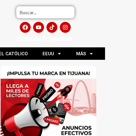
Portafolio El Tijuanense
EL CATÓLICO
EEUU
MÁS