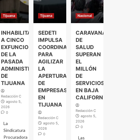
Tijuana
Tijuana
Nacional
INHABILITAN
SEDETI
CARAVANAS
A CINCO
IMPULSA
DE
EXFUNCIONARIOS
COORDINACIÓN
SALUD
DE LA
PARA
SUPERAN
PASADA
AGILIZAR
EL
ADMINISTRACIÓN
LA
MILLÓN
DE
APERTURA
DE
TIJUANA
DE
SERVICIOS
EMPRESAS
EN BAJA
Redacción C
EN
CALIFORNIA
agosto 5,
TIJUANA
2026
Redacción C
0
agosto 5,
Redacción C
2026
La
agosto 5,
0
2026
Sindicatura
0
Procuradora
Las