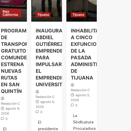
Baja
California
Tijuana
Tijuana
PROGRAMA
INAUGURA
INHABILITAN
DE
ABDIEL
A CINCO
TRANSPORTE
GUTIÉRREZ
EXFUNCIONARIOS
GRATUITO
EMPRENDELAND
DE LA
COMUNDER
PARA
PASADA
ESTRENA
IMPULSAR
ADMINISTRACIÓN
NUEVAS
EL
DE
RUTAS
EMPRENDIMIENTO
TIJUANA
EN SAN
UNIVERSITARIO
Redacción C
QUINTÍN
agosto 5,
Redacción C
2026
agosto 6,
Redacción C
0
2026
agosto 6,
0
2026
La
0
Sindicatura
El
Procuradora
presidente
El