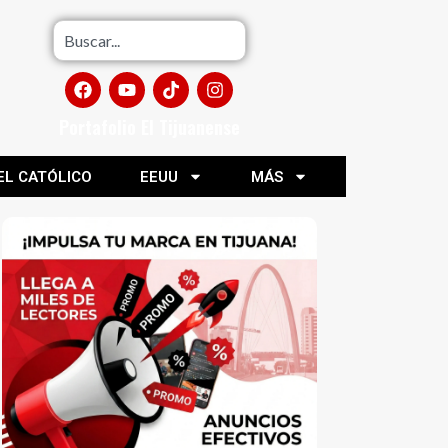
Portafolio El Tijuanense
EL CATÓLICO
EEUU
MÁS