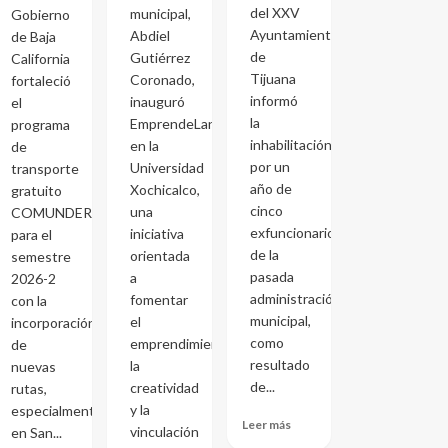
del XXV
municipal,
Gobierno
Ayuntamiento
Abdiel
de Baja
de
Gutiérrez
California
Tijuana
Coronado,
fortaleció
informó
inauguró
el
la
EmprendeLand
programa
inhabilitación
en la
de
por un
Universidad
transporte
año de
Xochicalco,
gratuito
cinco
una
COMUNDER
exfuncionarios
iniciativa
para el
de la
orientada
semestre
pasada
a
2026-2
administración
fomentar
con la
municipal,
el
incorporación
como
emprendimiento,
de
resultado
la
nuevas
de...
creatividad
rutas,
y la
especialmente
Leer más
vinculación
en San...