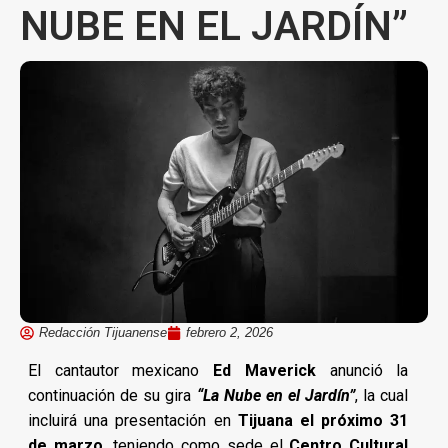
NUBE EN EL JARDÍN”
Redacción Tijuanense
febrero 2, 2026
El cantautor mexicano
Ed Maverick
anunció la
continuación de su gira
“La Nube en el Jardín”
, la cual
incluirá una presentación en
Tijuana el próximo 31
de marzo
, teniendo como sede el
Centro Cultural