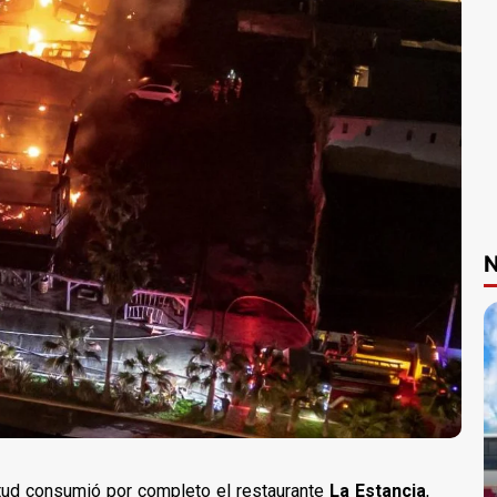
N
tud consumió por completo el restaurante
La Estancia
,