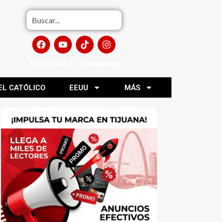
Portafolio El Tijuanense
EL CATÓLICO
EEUU
MÁS