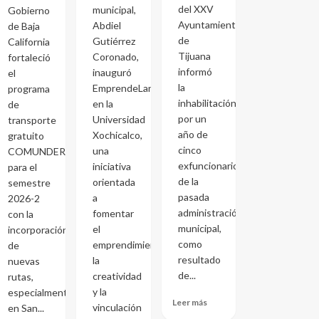
del XXV
municipal,
Gobierno
Ayuntamiento
Abdiel
de Baja
de
Gutiérrez
California
Tijuana
Coronado,
fortaleció
informó
inauguró
el
la
EmprendeLand
programa
inhabilitación
en la
de
por un
Universidad
transporte
año de
Xochicalco,
gratuito
cinco
una
COMUNDER
exfuncionarios
iniciativa
para el
de la
orientada
semestre
pasada
a
2026-2
administración
fomentar
con la
municipal,
el
incorporación
como
emprendimiento,
de
resultado
la
nuevas
de...
creatividad
rutas,
y la
especialmente
Leer más
vinculación
en San...