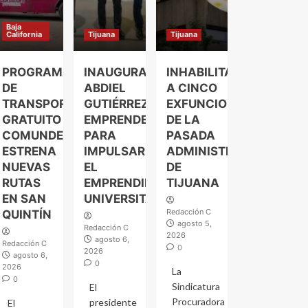
Baja
California
Tijuana
Tijuana
PROGRAMA
INAUGURA
INHABILITAN
DE
ABDIEL
A CINCO
TRANSPORTE
GUTIÉRREZ
EXFUNCIONARIOS
GRATUITO
EMPRENDELAND
DE LA
COMUNDER
PARA
PASADA
ESTRENA
IMPULSAR
ADMINISTRACIÓN
NUEVAS
EL
DE
RUTAS
EMPRENDIMIENTO
TIJUANA
EN SAN
UNIVERSITARIO
Redacción C
QUINTÍN
agosto 5,
Redacción C
2026
agosto 6,
Redacción C
0
2026
agosto 6,
0
2026
La
0
Sindicatura
El
Procuradora
presidente
El