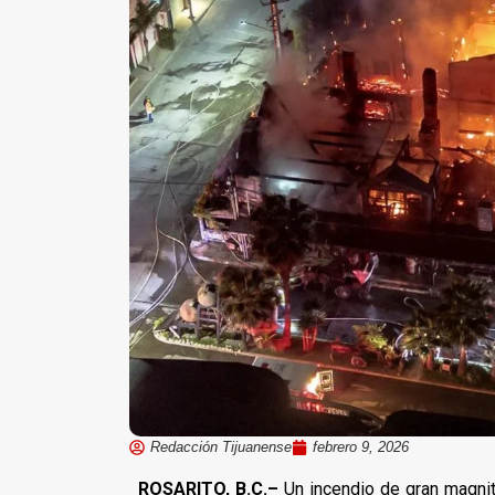
Redacción Tijuanense
febrero 9, 2026
ROSARITO, B.C.–
Un incendio de gran magni