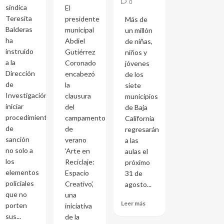
0
síndica
El
Teresita
presidente
Más de
Balderas
municipal
un millón
ha
Abdiel
de niñas,
instruido
Gutiérrez
niños y
a la
Coronado
jóvenes
Dirección
encabezó
de los
de
la
siete
Investigación
clausura
municipios
iniciar
del
de Baja
procedimientos
campamento
California
de
de
regresarán
sanción
verano
a las
no solo a
‘Arte en
aulas el
los
Reciclaje:
próximo
elementos
Espacio
31 de
policiales
Creativo’,
agosto...
que no
una
Leer más
porten
iniciativa
sus...
de la