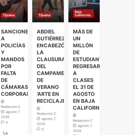
Baja
Tijuana
Tijuana
California
SANCIONES
ABDIEL
MÁS DE
A
GUTIÉRREZ
UN
POLICÍAS
ENCABEZÓ
MILLÓN
Y
LA
DE
MANDOS
CLAUSURA
ESTUDIANTES
POR
DEL
REGRESARÁN
FALTA
CAMPAMENTO
A
DE
DE
CLASES
CÁMARAS
VERANO
EL 31 DE
CORPORALES
‘ARTE EN
AGOSTO
RECICLAJE’
EN BAJA
Redacción C
CALIFORNIA
agosto 7,
Redacción C
2026
agosto 7,
Redacción C
0
2026
agosto 7,
0
2026
La