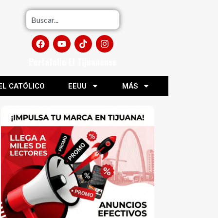
Portafolio El Tijuanense
EL CATÓLICO
EEUU
MÁS