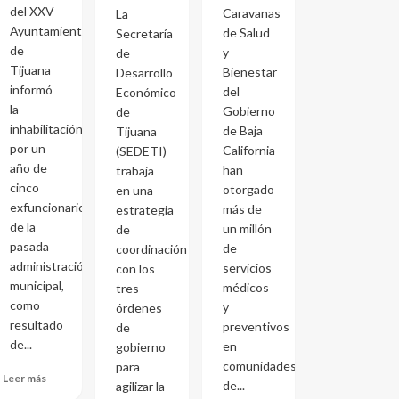
del XXV
Caravanas
La
Ayuntamiento
de Salud
Secretaría
de
y
de
Tijuana
Bienestar
Desarrollo
informó
del
Económico
la
Gobierno
de
inhabilitación
de Baja
Tijuana
por un
California
(SEDETI)
año de
han
trabaja
cinco
otorgado
en una
exfuncionarios
más de
estrategia
de la
un millón
de
pasada
de
coordinación
administración
servicios
con los
municipal,
médicos
tres
como
y
órdenes
resultado
preventivos
de
de...
en
gobierno
comunidades
para
Leer más
de...
agilizar la