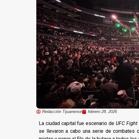
Redacción Tijuanense
febrero 28, 2026
La ciudad capital fue escenario de
UFC Fight
se llevaron a cabo una serie de combates q
mixtas y poner al filo de la butaca a todos los