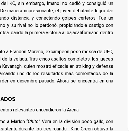
e del KO, sin embargo, Imanol no cedió y consiguió un
 De manera impresionante, el joven debutante logró dar
endo distancia y conectando golpes certeros. Fue un
no y su rival no lo perdonó, propiciándole castigo con
lea, dando la primera victoria al bajacaliforniano dentro
nfrentó a Brandon Moreno, excampeón peso mosca de UFC,
l de la velada. Tras cinco asaltos completos, los jueces
a Kavanagh, quien mostró eficacia en striking y defensa
marcando uno de los resultados más comentados de la
rder en diciembre pasado. Ahora se encuentra en una
CADOS
entos relevantes encendieron la Arena:
me a Marlon “
Chito
” Vera en la división peso gallo, con
sistente durante los tres rounds. King Green obtuvo la