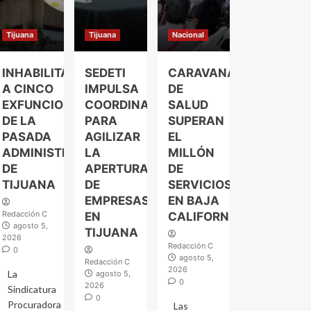
Tijuana
Tijuana
Nacional
INHABILITAN
SEDETI
CARAVANAS
A CINCO
IMPULSA
DE
EXFUNCIONARIOS
COORDINACIÓN
SALUD
DE LA
PARA
SUPERAN
PASADA
AGILIZAR
EL
ADMINISTRACIÓN
LA
MILLÓN
DE
APERTURA
DE
TIJUANA
DE
SERVICIOS
EMPRESAS
EN BAJA
Redacción C
EN
CALIFORNIA
agosto 5,
TIJUANA
2026
Redacción C
0
agosto 5,
Redacción C
2026
La
agosto 5,
0
2026
Sindicatura
0
Procuradora
Las