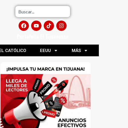
Portafolio El Tijuanense
EL CATÓLICO
EEUU
MÁS