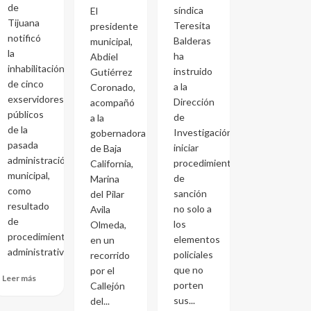
de
síndica
El
Tijuana
Teresita
presidente
notificó
Balderas
municipal,
la
ha
Abdiel
inhabilitación
instruido
Gutiérrez
de cinco
a la
Coronado,
exservidores
Dirección
acompañó
públicos
de
a la
de la
Investigación
gobernadora
pasada
iniciar
de Baja
administración
procedimientos
California,
municipal,
de
Marina
como
sanción
del Pilar
resultado
no solo a
Avila
de
los
Olmeda,
procedimientos
elementos
en un
administrativos...
policiales
recorrido
que no
por el
Leer más
porten
Callejón
sus...
del...