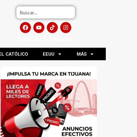
Portafolio El Tijuanense
EL CATÓLICO
EEUU
MÁS