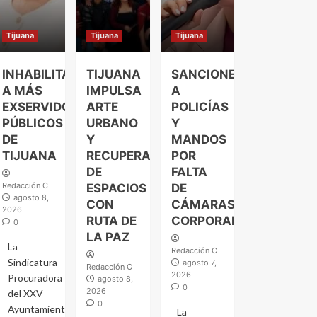
Tijuana
Tijuana
Tijuana
INHABILITAN
TIJUANA
SANCIONES
A MÁS
IMPULSA
A
EXSERVIDORES
ARTE
POLICÍAS
PÚBLICOS
URBANO
Y
DE
Y
MANDOS
TIJUANA
RECUPERACIÓN
POR
DE
FALTA
Redacción C
ESPACIOS
DE
agosto 8,
CON
CÁMARAS
2026
RUTA DE
CORPORALES
0
LA PAZ
La
Redacción C
Sindicatura
agosto 7,
Redacción C
2026
Procuradora
agosto 8,
0
2026
del XXV
0
Ayuntamiento
La