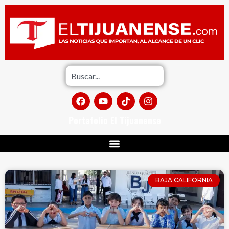
Portafolio El Tijuanense
BAJA CALIFORNIA