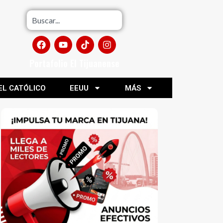
Portafolio El Tijuanense
EL CATÓLICO
EEUU
MÁS