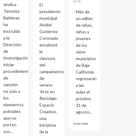
0
síndica
El
Teresita
presidente
Más de
Balderas
municipal
un millón
ha
Abdiel
de niñas,
instruido
Gutiérrez
niños y
a la
Coronado
jóvenes
Dirección
encabezó
de los
de
la
siete
Investigación
clausura
municipios
iniciar
del
de Baja
procedimientos
campamento
California
de
de
regresarán
sanción
verano
a las
no solo a
‘Arte en
aulas el
los
Reciclaje:
próximo
elementos
Espacio
31 de
policiales
Creativo’,
agosto...
que no
una
Leer más
porten
iniciativa
sus...
de la