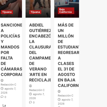
Baja
Tijuana
Tijuana
California
SANCIONES
ABDIEL
MÁS DE
A
GUTIÉRREZ
UN
POLICÍAS
ENCABEZÓ
MILLÓN
Y
LA
DE
MANDOS
CLAUSURA
ESTUDIANTES
POR
DEL
REGRESARÁN
FALTA
CAMPAMENTO
A
DE
DE
CLASES
CÁMARAS
VERANO
EL 31 DE
CORPORALES
‘ARTE EN
AGOSTO
RECICLAJE’
EN BAJA
Redacción C
CALIFORNIA
agosto 7,
Redacción C
2026
agosto 7,
Redacción C
0
2026
agosto 7,
0
2026
La