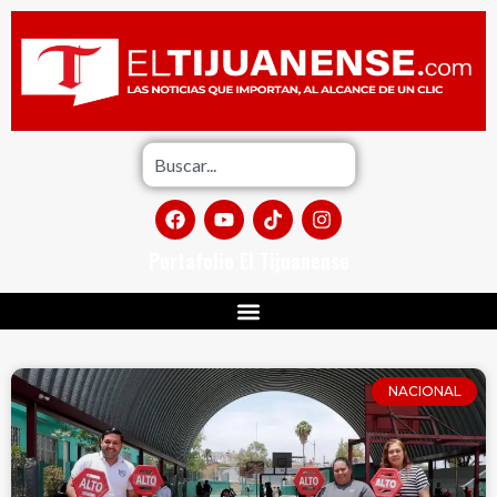
Portafolio El Tijuanense
NACIONAL