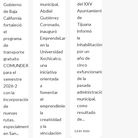
del XXV
municipal,
Gobierno
Ayuntamiento
Abdiel
de Baja
de
Gutiérrez
California
Tijuana
Coronado,
fortaleció
informó
inauguró
el
la
EmprendeLand
programa
inhabilitación
en la
de
por un
Universidad
transporte
año de
Xochicalco,
gratuito
cinco
una
COMUNDER
exfuncionarios
iniciativa
para el
de la
orientada
semestre
pasada
a
2026-2
administración
fomentar
con la
municipal,
el
incorporación
como
emprendimiento,
de
resultado
la
nuevas
de...
creatividad
rutas,
y la
especialmente
Leer más
vinculación
en San...