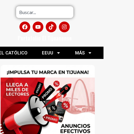
Portafolio El Tijuanense
EL CATÓLICO
EEUU
MÁS