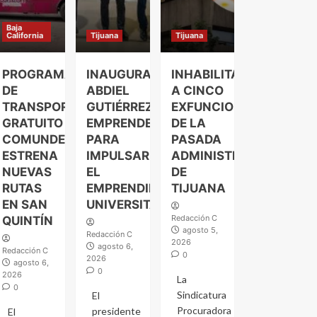
Baja
California
Tijuana
Tijuana
PROGRAMA
INAUGURA
INHABILITAN
DE
ABDIEL
A CINCO
TRANSPORTE
GUTIÉRREZ
EXFUNCIONARIOS
GRATUITO
EMPRENDELAND
DE LA
COMUNDER
PARA
PASADA
ESTRENA
IMPULSAR
ADMINISTRACIÓN
NUEVAS
EL
DE
RUTAS
EMPRENDIMIENTO
TIJUANA
EN SAN
UNIVERSITARIO
Redacción C
QUINTÍN
agosto 5,
Redacción C
2026
agosto 6,
Redacción C
0
2026
agosto 6,
0
2026
La
0
Sindicatura
El
Procuradora
presidente
El