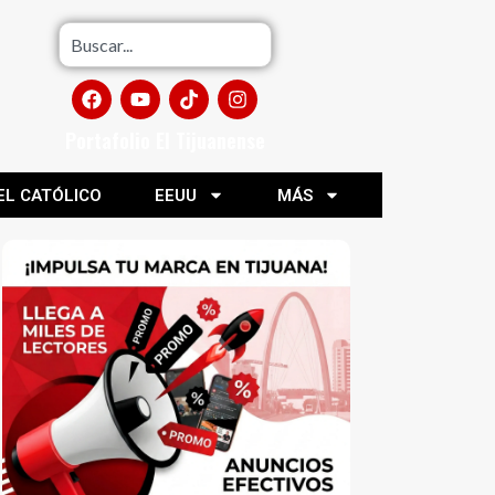
Portafolio El Tijuanense
EL CATÓLICO
EEUU
MÁS