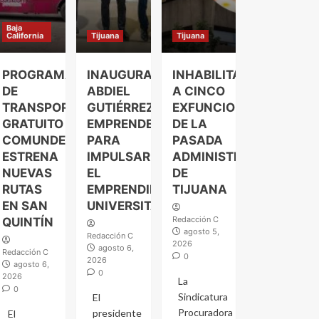
Baja
California
Tijuana
Tijuana
PROGRAMA
INAUGURA
INHABILITAN
DE
ABDIEL
A CINCO
TRANSPORTE
GUTIÉRREZ
EXFUNCIONARIOS
GRATUITO
EMPRENDELAND
DE LA
COMUNDER
PARA
PASADA
ESTRENA
IMPULSAR
ADMINISTRACIÓN
NUEVAS
EL
DE
RUTAS
EMPRENDIMIENTO
TIJUANA
EN SAN
UNIVERSITARIO
Redacción C
QUINTÍN
agosto 5,
Redacción C
2026
agosto 6,
Redacción C
0
2026
agosto 6,
0
2026
La
0
Sindicatura
El
Procuradora
presidente
El