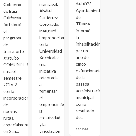
del XXV
municipal,
Gobierno
Ayuntamiento
Abdiel
de Baja
de
Gutiérrez
California
Tijuana
Coronado,
fortaleció
informó
inauguró
el
la
EmprendeLand
programa
inhabilitación
en la
de
por un
Universidad
transporte
año de
Xochicalco,
gratuito
cinco
una
COMUNDER
exfuncionarios
iniciativa
para el
de la
orientada
semestre
pasada
a
2026-2
administración
fomentar
con la
municipal,
el
incorporación
como
emprendimiento,
de
resultado
la
nuevas
de...
creatividad
rutas,
y la
especialmente
Leer más
vinculación
en San...