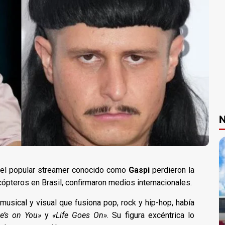
N
el popular streamer conocido como
Gaspi
perdieron la
cópteros en Brasil, confirmaron medios internacionales.
 musical y visual que fusiona pop, rock y hip-hop, había
e’s on You»
y
«Life Goes On»
. Su figura excéntrica lo