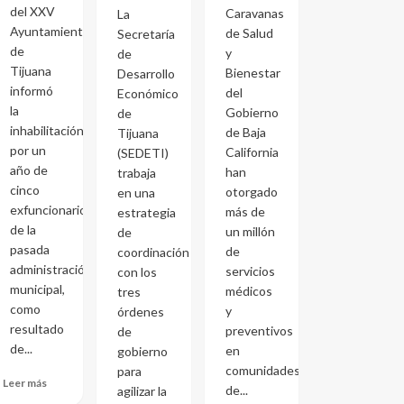
del XXV
Caravanas
La
Ayuntamiento
de Salud
Secretaría
de
y
de
Tijuana
Bienestar
Desarrollo
informó
del
Económico
la
Gobierno
de
inhabilitación
de Baja
Tijuana
por un
California
(SEDETI)
año de
han
trabaja
cinco
otorgado
en una
exfuncionarios
más de
estrategia
de la
un millón
de
pasada
de
coordinación
administración
servicios
con los
municipal,
médicos
tres
como
y
órdenes
resultado
preventivos
de
de...
en
gobierno
comunidades
para
Leer más
de...
agilizar la