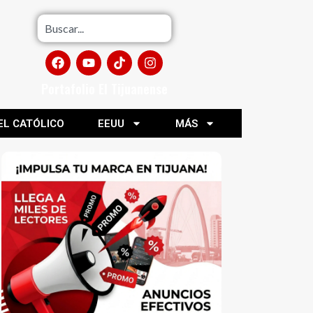
Portafolio El Tijuanense
EL CATÓLICO
EEUU
MÁS