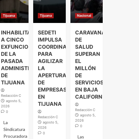
Tijuana
Tijuana
Nacional
INHABILITAN
SEDETI
CARAVANAS
A CINCO
IMPULSA
DE
EXFUNCIONARIOS
COORDINACIÓN
SALUD
DE LA
PARA
SUPERAN
PASADA
AGILIZAR
EL
ADMINISTRACIÓN
LA
MILLÓN
DE
APERTURA
DE
TIJUANA
DE
SERVICIOS
EMPRESAS
EN BAJA
Redacción C
EN
CALIFORNIA
agosto 5,
TIJUANA
2026
Redacción C
0
agosto 5,
Redacción C
2026
La
agosto 5,
0
2026
Sindicatura
0
Procuradora
Las