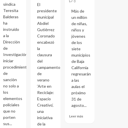
0
síndica
El
Teresita
presidente
Más de
Balderas
municipal
un millón
ha
Abdiel
de niñas,
instruido
Gutiérrez
niños y
a la
Coronado
jóvenes
Dirección
encabezó
de los
de
la
siete
Investigación
clausura
municipios
iniciar
del
de Baja
procedimientos
campamento
California
de
de
regresarán
sanción
verano
a las
no solo a
‘Arte en
aulas el
los
Reciclaje:
próximo
elementos
Espacio
31 de
policiales
Creativo’,
agosto...
que no
una
Leer más
porten
iniciativa
sus...
de la