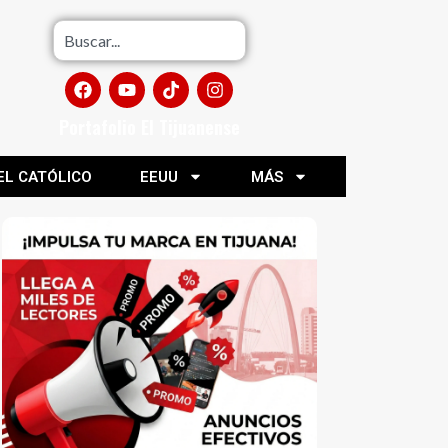
Portafolio El Tijuanense
EL CATÓLICO
EEUU
MÁS