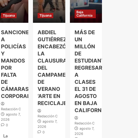
Baja
Tijuana
Tijuana
California
SANCIONES
ABDIEL
MÁS DE
A
GUTIÉRREZ
UN
POLICÍAS
ENCABEZÓ
MILLÓN
Y
LA
DE
MANDOS
CLAUSURA
ESTUDIANTES
POR
DEL
REGRESARÁN
FALTA
CAMPAMENTO
A
DE
DE
CLASES
CÁMARAS
VERANO
EL 31 DE
CORPORALES
‘ARTE EN
AGOSTO
RECICLAJE’
EN BAJA
Redacción C
CALIFORNIA
agosto 7,
Redacción C
2026
agosto 7,
Redacción C
0
2026
agosto 7,
0
2026
La