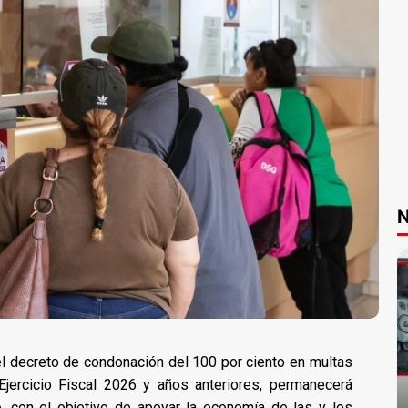
N
l decreto de condonación del 100 por ciento en multas
Ejercicio Fiscal 2026 y años anteriores, permanecerá
e
, con el objetivo de apoyar la economía de las y los