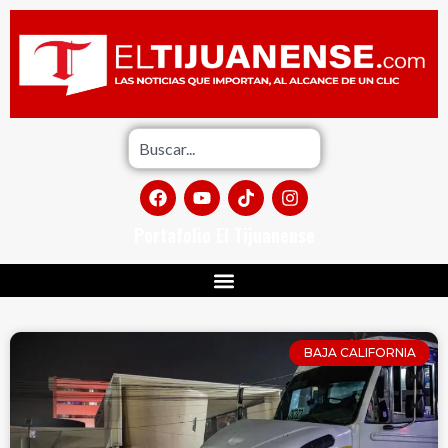
Portafolio El Tijuanense
BAJA CALIFORNIA