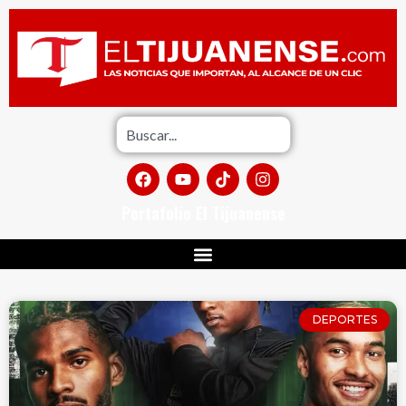
Portafolio El Tijuanense
DEPORTES