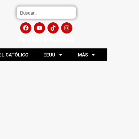
Portafolio El Tijuanense
EL CATÓLICO
EEUU
MÁS