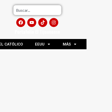
Portafolio El Tijuanense
EL CATÓLICO
EEUU
MÁS