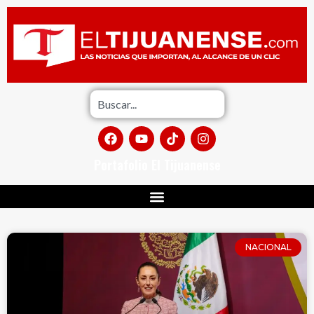
Portafolio El Tijuanense
NACIONAL