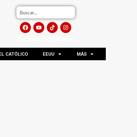
Portafolio El Tijuanense
EL CATÓLICO
EEUU
MÁS