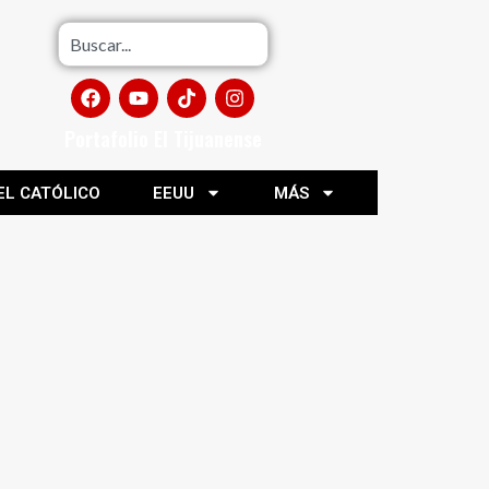
Portafolio El Tijuanense
EL CATÓLICO
EEUU
MÁS