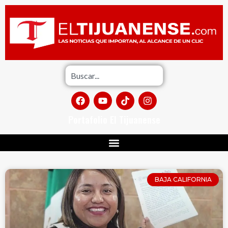
Portafolio El Tijuanense
BAJA CALIFORNIA