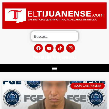
Portafolio El Tijuanense
BAJA CALIFORNIA