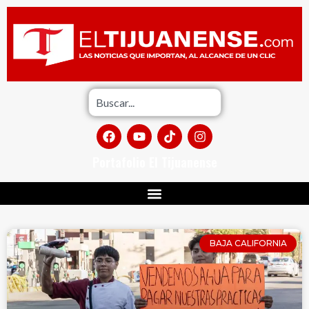
Portafolio El Tijuanense
BAJA CALIFORNIA