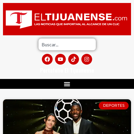
Portafolio El Tijuanense
DEPORTES