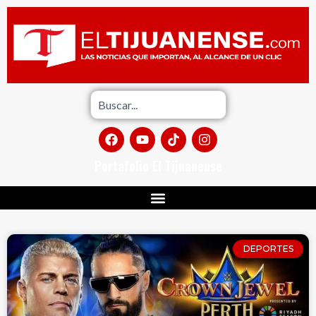
Portafolio El Tijuanense
DEPORTES