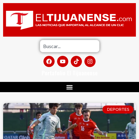
Portafolio El Tijuanense
DEPORTES