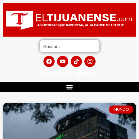
Portafolio El Tijuanense
MUNDO