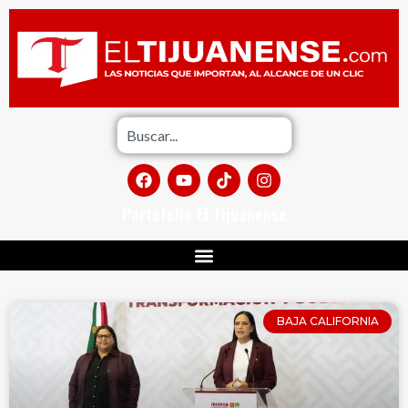
Portafolio El Tijuanense
BAJA CALIFORNIA