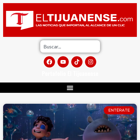
Portafolio El Tijuanense
ENTÉRATE