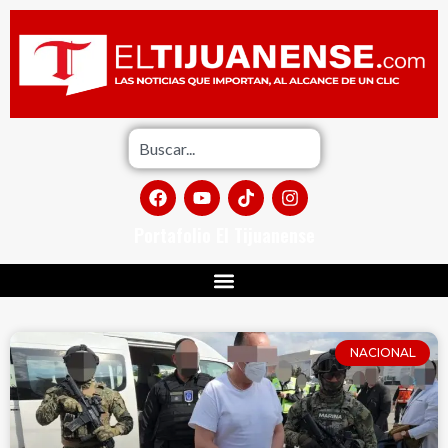
Portafolio El Tijuanense
NACIONAL