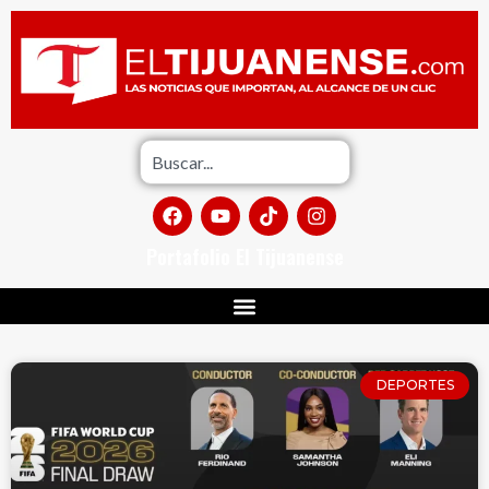
Portafolio El Tijuanense
DEPORTES