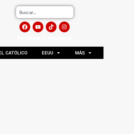
Portafolio El Tijuanense
EL CATÓLICO
EEUU
MÁS