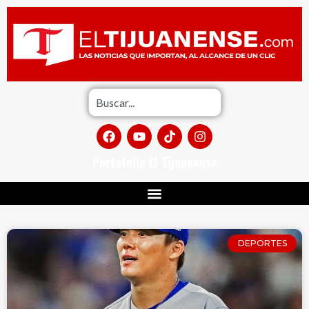
Portafolio El Tijuanense
DEPORTES