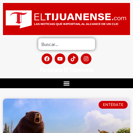
Portafolio El Tijuanense
ENTÉRATE