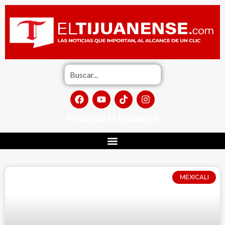
Portafolio El Tijuanense
MEXICALI