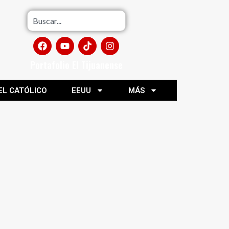
Portafolio El Tijuanense
EL CATÓLICO
EEUU
MÁS