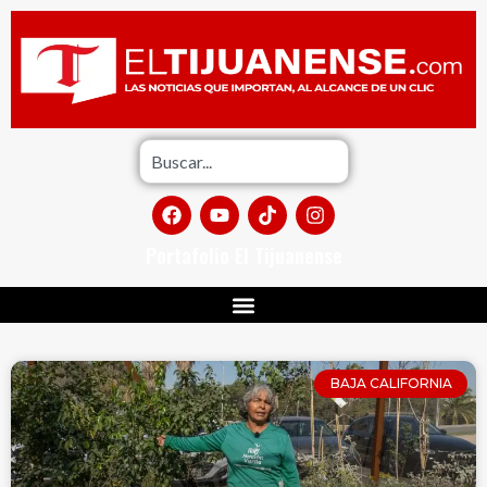
Portafolio El Tijuanense
BAJA CALIFORNIA