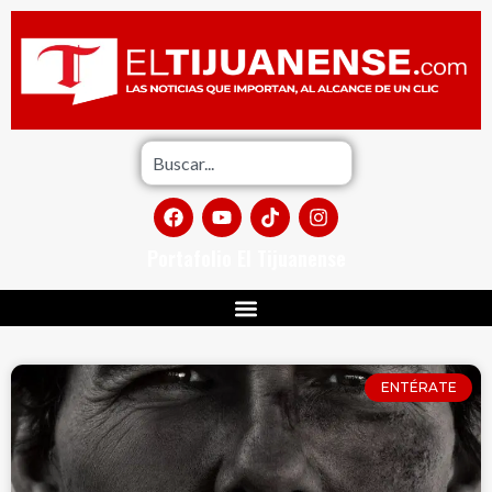
Portafolio El Tijuanense
ENTÉRATE