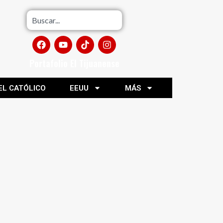
Portafolio El Tijuanense
EL CATÓLICO
EEUU
MÁS