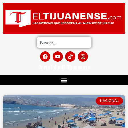
Portafolio El Tijuanense
NACIONAL