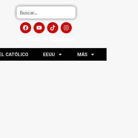
Portafolio El Tijuanense
EL CATÓLICO
EEUU
MÁS