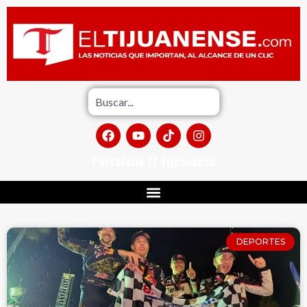
Portafolio El Tijuanense
DEPORTES