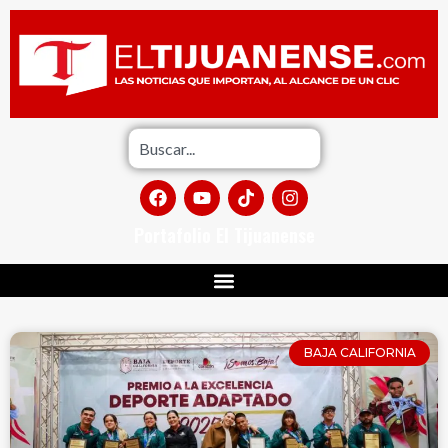
Portafolio El Tijuanense
BAJA CALIFORNIA