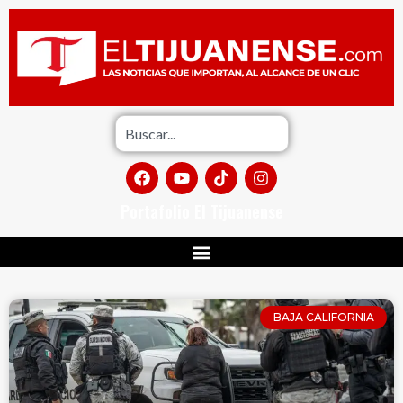
Portafolio El Tijuanense
BAJA CALIFORNIA