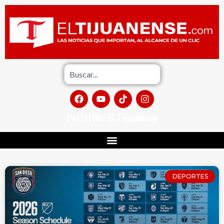
Portafolio El Tijuanense
DEPORTES