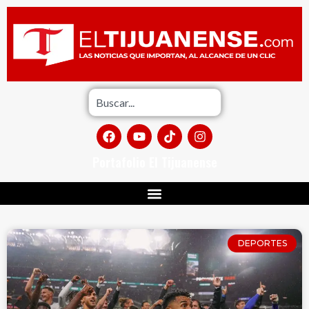
Portafolio El Tijuanense
DEPORTES